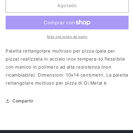
Gi.Metal
Gi.Metal
Agotado
Paletta
Paletta
rettangolare
rettangolare
multiuso
multiuso
per
per
Pizza,
Pizza,
Más opciones de pago
Pala
Pala
per
per
Paletta rettangolare multiuso per pizza (pala per
Pizza,
Pizza,
pizza) realizzata in acciaio inox tempera-to flessibile
in
in
con manico in polimero ad alta resistenza (non
Acciaio
Acciaio
Inox
Inox
ricambiabile). Dimensioni: 10x14 centimetri. La paletta
(10x14
(10x14
rettangolare multiuso per pizza di Gi.Metal è
cm)
cm)
con
con
Manico
Manico
Compartir
in
in
Polimero
Polimero
ad
ad
alta
alta
Resistenza
Resistenza