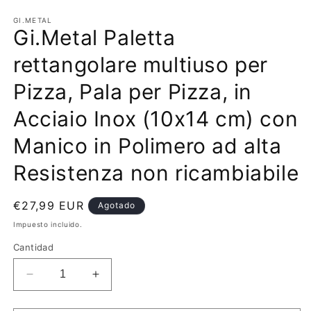
elemento
multimedia
GI.METAL
Gi.Metal Paletta
1
en
una
rettangolare multiuso per
ventana
modal
Pizza, Pala per Pizza, in
Acciaio Inox (10x14 cm) con
Manico in Polimero ad alta
Resistenza non ricambiabile
Precio
€27,99 EUR
Agotado
habitual
Impuesto incluido.
Cantidad
Reducir
Aumentar
cantidad
cantidad
para
para