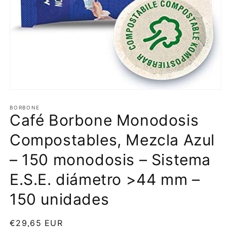
Apri
contenuti
multimediali
BORBONE
Café Borbone Monodosis
1
in
finestra
Compostables, Mezcla Azul
modale
– 150 monodosis – Sistema
E.S.E. diámetro >44 mm –
150 unidades
Prezzo
€29,65 EUR