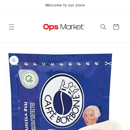
Vai
Welcome to our store
direttamente
ai contenuti
Carrello
Passa alle
informazioni
sul prodotto