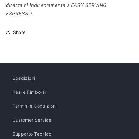
mm
mm
directa ni indirectamente a EASY SERVING
–
–
ESPRESSO.
150
150
unidades
unidades
Share
Spedizioni
Resi e Rimborsi
Termini e Condizioni
Customer Service
Supporto Tecnico