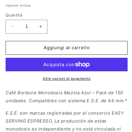
di
Imposte incluse.
listino
Quantità
Diminuisci
Aumenta
quantità
quantità
per
per
Café
Café
Aggiungi al carrello
Borbone
Borbone
Monodosis
Monodosis
Compostables,
Compostables,
Mezcla
Mezcla
Azul
Azul
Altre opzioni di pagamento
–
–
150
150
Café Borbone Monodosis Mezcla Azul – Pack de 150
monodosis
monodosis
unidades. Compatibles con sistema E.S.E.
de 44 mm.
*
–
–
Sistema
Sistema
E.S.E. son marcas registradas por el consorcio EASY
E.S.E.
E.S.E.
SERVING ESPRESSO. La producción de estas
diámetro
diámetro
&gt;44
&gt;44
monodosis es independiente y no está vinculada ni