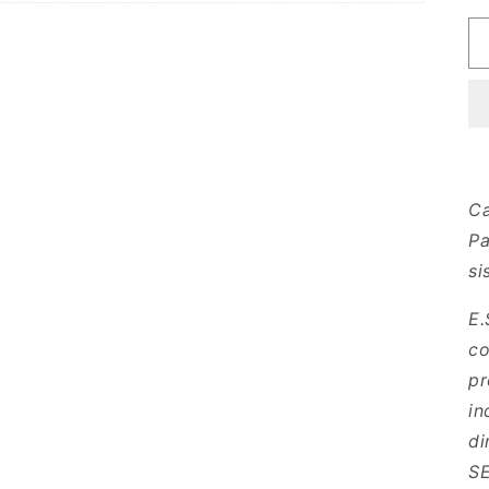
Ca
Pa
si
E.
co
pr
in
di
S