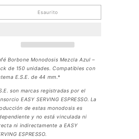
per
per
Café
Café
Esaurito
Borbone
Borbone
Monodosis
Monodosis
Compostables,
Compostables,
Mezcla
Mezcla
Azul
Azul
–
–
150
150
fé Borbone Monodosis Mezcla Azul –
monodosis
monodosis
ck de 150 unidades. Compatibles con
–
–
stema E.S.E.
de 44 mm.
*
Sistema
Sistema
E.S.E.
E.S.E.
diámetro
diámetro
S.E. son marcas registradas por el
&gt;44
&gt;44
nsorcio EASY SERVING ESPRESSO. La
mm
mm
oducción de estas monodosis es
–
–
150
150
dependiente y no está vinculada ni
unidades
unidades
recta ni indirectamente a EASY
ERVING ESPRESSO.