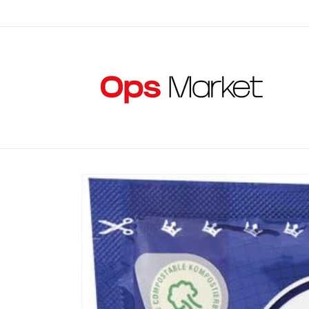
Vai
direttamente
ai contenuti
Passa alle
informazioni
sul prodotto