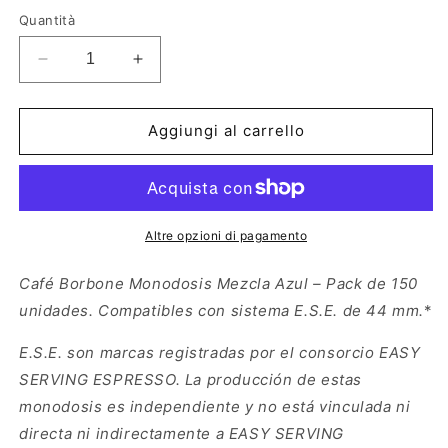
listino
Quantità
Diminuisci
Aumenta
quantità
quantità
per
per
Café
Café
Aggiungi al carrello
Borbone
Borbone
Monodosis
Monodosis
Compostables,
Compostables,
Mezcla
Mezcla
Azul
Azul
Altre opzioni di pagamento
–
–
150
150
Café Borbone Monodosis Mezcla Azul – Pack de 150
monodosis
monodosis
unidades. Compatibles con sistema E.S.E.
de 44 mm.
*
–
–
Sistema
Sistema
E.S.E. son marcas registradas por el consorcio EASY
E.S.E.
E.S.E.
SERVING ESPRESSO. La producción de estas
diámetro
diámetro
mayor
mayor
monodosis es independiente y no está vinculada ni
de
de
directa ni indirectamente a EASY SERVING
44
44