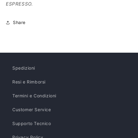
ESPRESSO.
mm
mm
–
–
150
150
Share
unidades
unidades
Spedizioni
Resi e Rimborsi
Termini e Condizioni
Customer Service
Supporto Tecnico
Privacy Policy