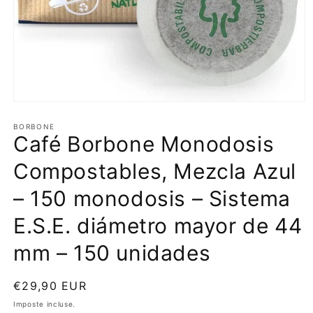
Apri
contenuti
multimediali
BORBONE
Café Borbone Monodosis
1
in
finestra
Compostables, Mezcla Azul
modale
– 150 monodosis – Sistema
E.S.E. diámetro mayor de 44
mm – 150 unidades
Prezzo
€29,90 EUR
di
Imposte incluse.