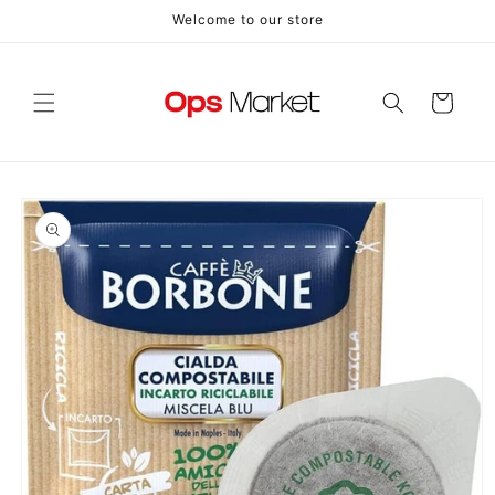
Vai
Welcome to our store
direttamente
ai contenuti
Carrello
Passa alle
informazioni
sul prodotto