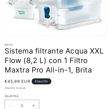
Apri
contenuti
multimediali
BRITA
Sistema filtrante Acqua XXL
1
in
finestra
Flow (8,2 L) con 1 Filtro
modale
Maxtra Pro All-in-1, Brita
Prezzo
€45,99 EUR
Esaurito
di
Imposte incluse.
listino
Quantità
Diminuisci
Aumenta