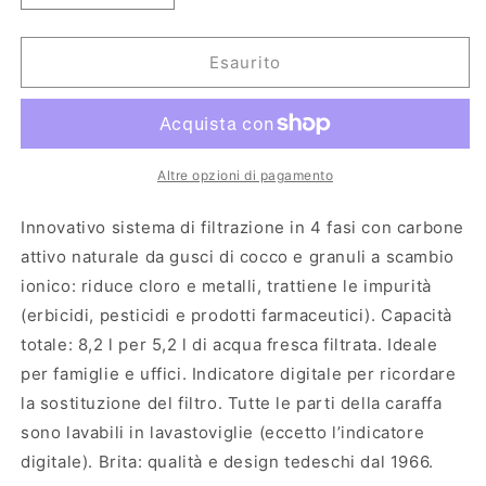
quantità
quantità
per
per
Sistema
Sistema
Esaurito
filtrante
filtrante
Acqua
Acqua
XXL
XXL
Flow
Flow
(8,2
(8,2
Altre opzioni di pagamento
L)
L)
con
con
Innovativo sistema di filtrazione in 4 fasi con carbone
1
1
attivo naturale da gusci di cocco e granuli a scambio
Filtro
Filtro
ionico: riduce cloro e metalli, trattiene le impurità
Maxtra
Maxtra
Pro
Pro
(erbicidi, pesticidi e prodotti farmaceutici). Capacità
All-
All-
totale: 8,2 l per 5,2 l di acqua fresca filtrata. Ideale
in-
in-
per famiglie e uffici. Indicatore digitale per ricordare
1,
1,
la sostituzione del filtro. Tutte le parti della caraffa
Brita
Brita
sono lavabili in lavastoviglie (eccetto l’indicatore
digitale). Brita: qualità e design tedeschi dal 1966.