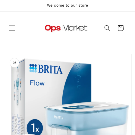
Vai
Welcome to our store
direttamente
ai contenuti
Carrello
Passa alle
informazioni
sul prodotto